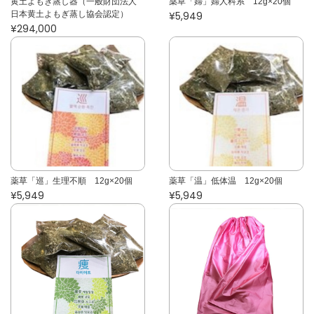
黄土よもぎ蒸し器（一般財団法人
薬草「婦」婦人科系 12g×20個
日本黄土よもぎ蒸し協会認定）
¥5,949
¥294,000
薬草「巡」生理不順 12g×20個
薬草「温」低体温 12g×20個
¥5,949
¥5,949