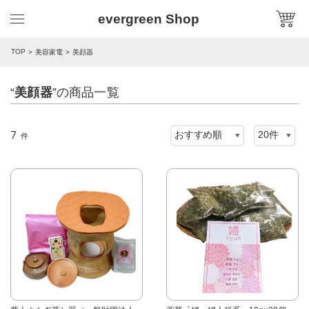
evergreen Shop
TOP
美容家電
美顔器
“
美顔器
”の商品一覧
7
件