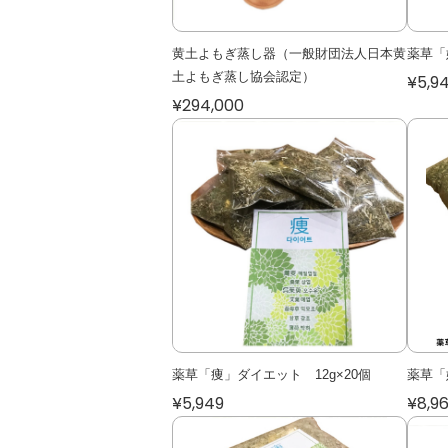
黄土よもぎ蒸し器（一般財団法人日本黄
薬草「
土よもぎ蒸し協会認定）
¥5,9
¥294,000
薬草「痩」ダイエット 12g×20個
薬草「
¥5,949
¥8,9